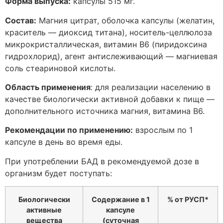
Форма выпуска:
капсулы 515 мг.
Состав:
Магния цитрат, оболочка капсулы (желатин,
краситель — диоксид титана), носитель-целлюлоза
микрокристаллическая, витамин В6 (пиридоксина
гидрохлорид), агент антислеживающий — магниевая
соль стеариновой кислоты.
Область применения
: для реализации населению в
качестве биологически активной добавки к пище —
дополнительного источника магния, витамина В6.
Рекомендации по применению:
взрослым по 1
капсуле в день во время еды.
При употреблении БАД в рекомендуемой дозе в
организм будет поступать:
Биологически
Содержание в 1
% от РУСП*
активные
капсуле
вещества
(суточная